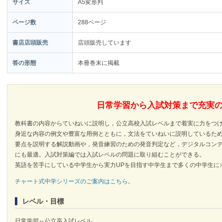
サイズ
A5変形判
ページ数
288ページ
書店店頭販売
店頭販売しています
答の形態
本冊巻末に掲載
日常学習から入試対策まで充実の
教科書の内容からていねいに説明し，公立高校入試レベルまで着実に力をつ
身近な内容の例文や豊富な用例とともに，文法をていねいに説明しているた
要点を説明する解説動画や，発音練習のための発音判定など，デジタルコン
にも最適。入試対策編では入試レベルの問題に取り組むことができる。
英語を苦手にしている中学生から実力UPを目指す中学生まで多くの中学生に
チャート式中学シリーズのご案内はこちら。
レベル・目標
日常学習～公立高入試レベル