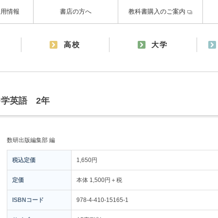
採用情報
書店の方へ
教科書購入のご案内
高校
大学
学英語 2年
数研出版編集部 編
税込定価
1,650円
定価
本体 1,500円＋税
ISBNコード
978-4-410-15165-1