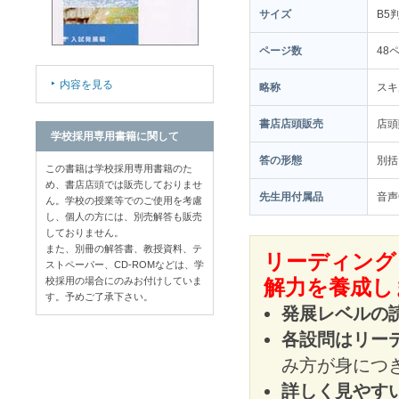
サイズ
B5
ページ数
48
内容を見る
略称
スキ
書店店頭販売
店
学校採用専用書籍に関して
答の形態
別括
この書籍は学校採用専用書籍のた
め、書店店頭では販売しておりませ
先生用付属品
音声
ん。学校の授業等でのご使用を考慮
し、個人の方には、別売解答も販売
しておりません。
また、別冊の解答書、教授資料、テ
リーディング
ストペーパー、CD-ROMなどは、学
校採用の場合にのみお付けしていま
解力を養成し
す。予めご了承下さい。
発展レベルの
各設問はリー
み方が身につ
詳しく見やす