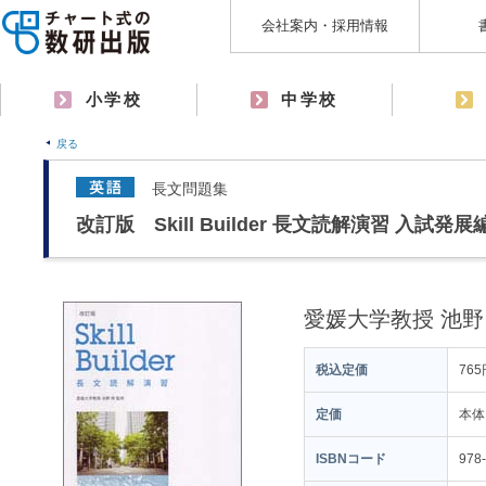
会社案内・採用情報
小学校
中学校
戻る
長文問題集
改訂版 Skill Builder 長文読解演習 入試発展
愛媛大学教授 池野
税込定価
765
定価
本体
ISBNコード
978