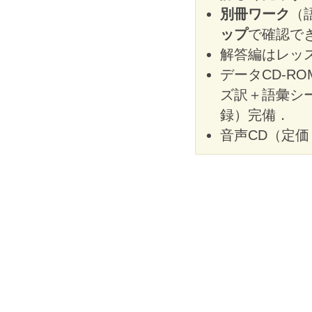
別冊ワーク
（
ップ
で確認で
解答編はレッ
データCD-R
ズ訳＋語彙シ
録）完備．
音声CD（定価