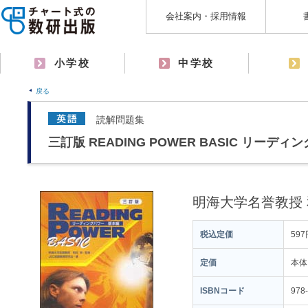
会社案内・採用情報
小学校
中学校
戻る
読解問題集
三訂版 READING POWER BASIC リーデ
明海大学名誉教授 
税込定価
597
定価
本体
ISBNコード
978