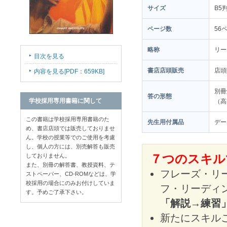
サイズ
B5
ページ数
56
略称
リー
目次を見る
書店店頭販売
店
内容を見る[PDF：659KB]
別冊
答の形態
学校採用専用書籍に関して
（高
この書籍は学校採用専用書籍のた
先生用付属品
デー
め、書店店頭では販売しておりませ
ん。学校の授業等でのご使用を考慮
し、個人の方には、別売解答も販売
しておりません。
７つのスキル
また、別冊の解答書、教授資料、テ
フレーズ・リ
ストペーパー、CD-ROMなどは、学
校採用の場合にのみお付けしていま
フ・リーディ
す。予めご了承下さい。
「解説→練習
新たにスキルご