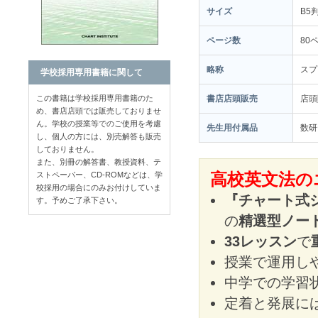
サイズ
B5
ページ数
80
略称
スプ
学校採用専用書籍に関して
この書籍は学校採用専用書籍のた
書店店頭販売
店
め、書店店頭では販売しておりませ
ん。学校の授業等でのご使用を考慮
先生用付属品
数研
し、個人の方には、別売解答も販売
しておりません。
また、別冊の解答書、教授資料、テ
ストペーパー、CD-ROMなどは、学
高校英文法の
校採用の場合にのみお付けしていま
『チャート式
す。予めご了承下さい。
の
精選型ノー
33レッスン
で
授業で運用し
中学での学習
定着と発展に