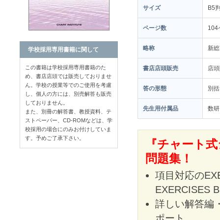
サイズ
B5
ページ数
10
略称
新総
学校採用専用書籍に関して
この書籍は学校採用専用書籍のた
書店店頭販売
店
め、書店店頭では販売しておりませ
ん。学校の授業等でのご使用を考慮
答の形態
別括
し、個人の方には、別売解答も販売
しておりません。
先生用付属品
数研
また、別冊の解答書、教授資料、テ
ストペーパー、CD-ROMなどは、学
校採用の場合にのみお付けしていま
す。予めご了承下さい。
『チャート式
問題集！
項目対応のEX
EXERCISE
詳しい解答編
ポート