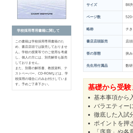
サイズ
B6
ページ数
52
略称
チき
学校採用専用書籍に関して
書店店頭販売
店
この書籍は学校採用専用書籍のた
め、書店店頭では販売しておりませ
ん。学校の授業等でのご使用を考慮
答の形態
挟み
し、個人の方には、別売解答も販売
しておりません。
先生用付属品
数研
また、別冊の解答書、教授資料、テ
ストペーパー、CD-ROMなどは、学
校採用の場合にのみお付けしていま
す。予めご了承下さい。
基礎から受験
基本事項から
バラエティー
徹底した入試
ポイントを押さ
「序章」や各