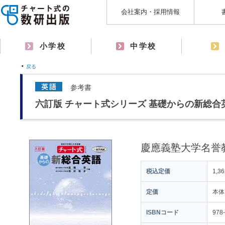
会社案内・採用情報
小学校
中学校
戻る
参考書
六訂版 チャート式シリーズ 基礎からの新総合
慶應義塾大学名誉
税込定価
1,3
定価
本体
ISBNコード
978