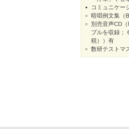
コミュニケー
暗唱例文集（B
別売音声CD（暗唱例
プルを収録； 
税））有
数研テストマス