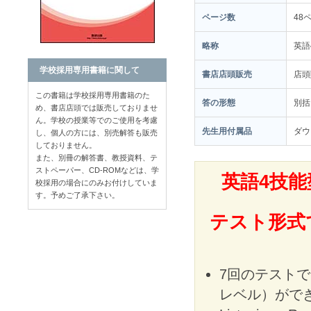
ページ数
48
略称
英語
学校採用専用書籍に関して
書店店頭販売
店
この書籍は学校採用専用書籍のた
答の形態
別括
め、書店店頭では販売しておりませ
ん。学校の授業等でのご使用を考慮
先生用付属品
ダウ
し、個人の方には、別売解答も販売
しておりません。
また、別冊の解答書、教授資料、テ
ストペーパー、CD-ROMなどは、学
英語4技
校採用の場合にのみお付けしていま
す。予めご了承下さい。
テスト形式
7回のテストで
レベル）がで