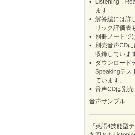
Listening，
ます。
解答編には詳しい
リック評価表
別冊ノートで
別売音声CDには
収録していま
ダウンロード
Speakin
ています。
音声CDは別売
音声サンプル
———————
『英語4技能型
各回ともListe