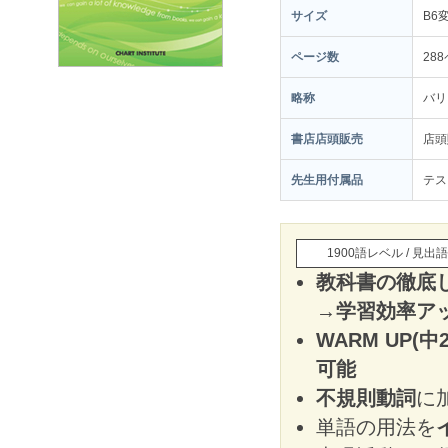
サイズ
B6
ページ数
28
略称
バリ
書店店頭販売
店頭
先生用付属品
テス
1900語レベル / 見出
教科書の徹底
→
学習効率ア
WARM UP(
可能
不規則動詞
に
単語の用法を