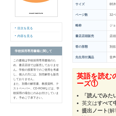
サイズ
B5
ページ数
32
略称
ジョ
目次を見る
内容を見る
書店店頭販売
店
答の形態
別括
学校採用専用書籍に関して
先生用付属品
音声
この書籍は学校採用専用書籍のた
め、書店店頭では販売しておりませ
ん。学校の授業等でのご使用を考慮
英語を読む
し、個人の方には、別売解答も販売
しておりません。
ーズ①
また、別冊の解答書、教授資料、テ
ストペーパー、CD-ROMなどは、学
校採用の場合にのみお付けしていま
「読んでみた
す。予めご了承下さい。
英文は
すべて
提出ノート
(