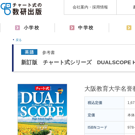
会社案内・採用情報
小学校
中学校
戻る
参考書
新訂版 チャート式シリーズ DUALSCOPE Hig
大阪教育大学名誉
税込定価
1,6
定価
本体
ISBNコード
978-