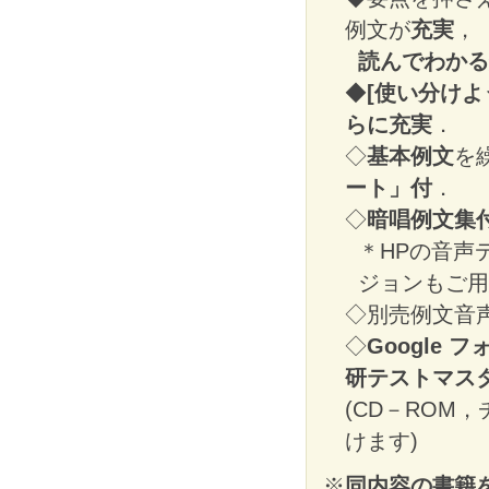
例文が
充実
，
読んでわかる
◆
[使い分けよう
らに充実
．
◇
基本例文
を
ート」付
．
◇
暗唱例文集付
＊HPの音声
ジョンもご用
◇別売例文音声
◇
Google 
研テストマス
(CD－ROM
けます)
※
同内容の書籍