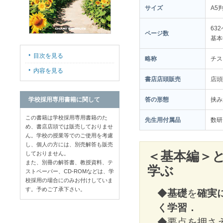
サイズ
A5
63
ページ数
基本
目次を見る
略称
チス
内容を見る
書店店頭販売
店
学校採用専用書籍に関して
答の形態
挟み
この書籍は学校採用専用書籍のた
先生用付属品
数研
め、書店店頭では販売しておりませ
ん。学校の授業等でのご使用を考慮
し、個人の方には、別売解答も販売
＜基本編＞
しておりません。
また、別冊の解答書、教授資料、テ
学ぶ
ストペーパー、CD-ROMなどは、学
校採用の場合にのみお付けしていま
す。予めご了承下さい。
◆
基礎
を
確実
く学習．
◆要点を押さ