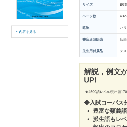
サイズ
B6
ページ数
43
略称
バリ
内容を見る
書店店頭販売
店頭
先生用付属品
テス
解説，例文
UP!
★4500語レベル/見出語1703＋
◆入試コーパス
豊富な類義語
派生語もレベ