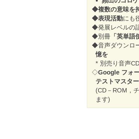
頻出のコロケ
◆複数の意味を
◆表現活動
にも
◆発展レベルの語FI
◆別冊
「英単語
◆音声ダウンロ
憶を
* 別売り音声C
◇
Google フォ
テストマスター
(CD－ROM
ます)