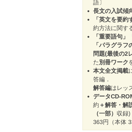
語〕
長文の入試傾
「英文を要約
約方法に関す
「重要語句」
「パラグラフ
問題(最後の2
た
別冊ワーク
本文全文掲載
答編．
解答編
はレッ
データCD-RO
約
＋解答・解
（一部）
収録)
363円（本体