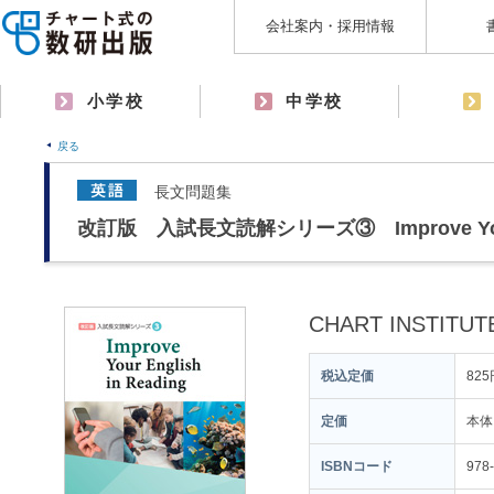
会社案内・採用情報
小学校
中学校
戻る
長文問題集
改訂版 入試長文読解シリーズ③ Improve Your En
CHART INSTITUT
税込定価
825
定価
本体
ISBNコード
978