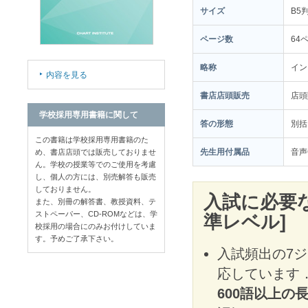
サイズ
B5
ページ数
64
略称
イン
内容を見る
書店店頭販売
店
学校採用専用書籍に関して
答の形態
別括
この書籍は学校採用専用書籍のた
先生用付属品
音声
め、書店店頭では販売しておりませ
ん。学校の授業等でのご使用を考慮
し、個人の方には、別売解答も販売
しておりません。
入試に必要
また、別冊の解答書、教授資料、テ
ストペーパー、CD-ROMなどは、学
準レベル]
校採用の場合にのみお付けしていま
す。予めご了承下さい。
入試頻出の7
応しています
600語以上の