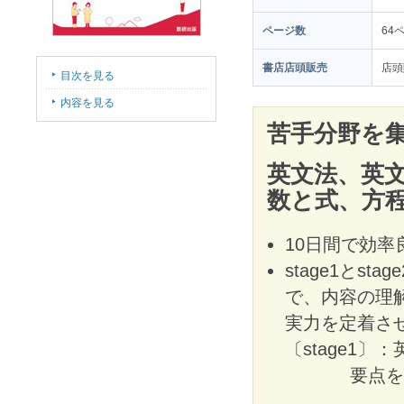
ページ数
64
書店店頭販売
店頭
目次を見る
内容を見る
苦手分野を集
英文法、英
数と式、方
10日間で効
stage1とs
で、内容の理
実力を定着さ
〔stage1
要点を