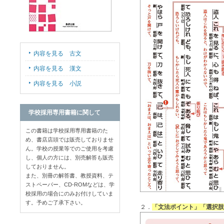
内容を見る 古文
内容を見る 漢文
内容を見る 小説
学校採用専用書籍に関して
この書籍は学校採用専用書籍のた
め、書店店頭では販売しておりませ
ん。学校の授業等でのご使用を考慮
し、個人の方には、別売解答も販売
しておりません。
また、別冊の解答書、教授資料、テ
ストペーパー、CD-ROMなどは、学
校採用の場合にのみお付けしていま
す。予めご了承下さい。
２．
「文法ポイント」「選択肢