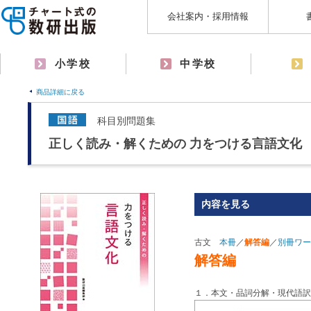
会社案内・採用情報
小学校
中学校
商品詳細に戻る
科目別問題集
正しく読み・解くための 力をつける言語文化
内容を見る
古文
本冊
／
解答編
／
別冊ワー
解答編
１．本文・品詞分解・現代語訳