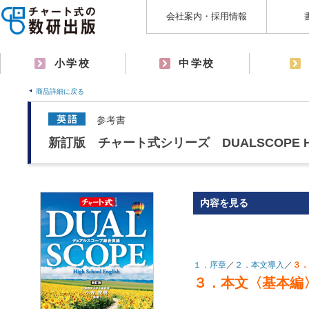
会社案内・採用情報
小学校
中学校
商品詳細に戻る
参考書
新訂版 チャート式シリーズ DUALSCOPE Hig
内容を見る
１．序章
／
２．本文導入
／
３．
３．本文〈基本編