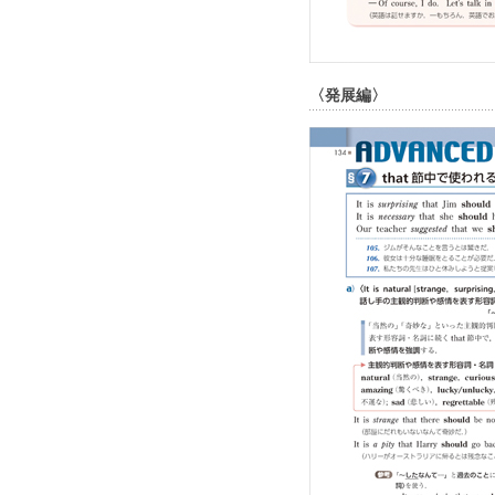
〈発展編〉