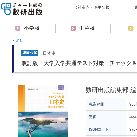
会社案内・採用情報
小学校
中学校
戻る
日本史
改訂版 大学入学共通テスト対策 チェック＆
数研出版編集部 編
税込定価
935
定価
本体
ISBNコード
978