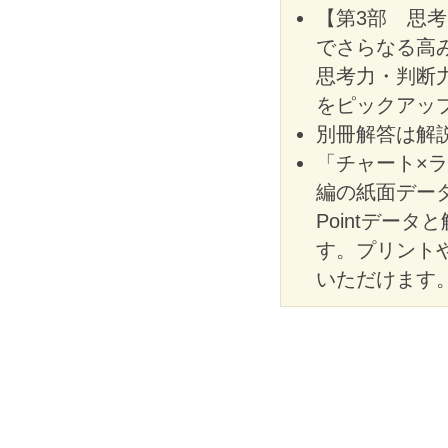
【第3部 思
でさらなる高
思考力・判断
をピックアッ
別冊解答は解
「チャート×ラ
編の紙面データ
Pointデー
す。プリント
いただけます