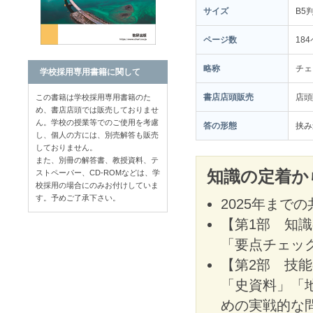
サイズ
B5
ページ数
18
略称
チェ
学校採用専用書籍に関して
書店店頭販売
店
この書籍は学校採用専用書籍のた
め、書店店頭では販売しておりませ
ん。学校の授業等でのご使用を考慮
答の形態
挟み
し、個人の方には、別売解答も販売
しておりません。
また、別冊の解答書、教授資料、テ
知識の定着か
ストペーパー、CD-ROMなどは、学
校採用の場合にのみお付けしていま
す。予めご了承下さい。
2025年まで
【第1部 知
「要点チェッ
【第2部 技
「史資料」「
めの実戦的な