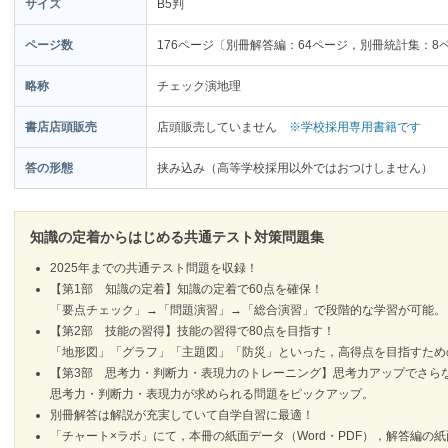
サイズ
B5判
ページ数
176ページ〔別冊解答編：64ページ，別冊統計集：8
略称
チェック演地理
書店店頭販売
店頭販売していません
※学校採用専用書籍です
答の形態
挟み込み（高等学校採用以外ではおつけしません）
知識の定着からはじめる共通テスト対策問題集
2025年までの共通テスト問題を収録！
【第1部 知識の定着】知識の定着で60点を確保！
「要点チェック」→「問題演習」→「総合演習」で段階的な学習が可能。
【第2部 技能の習得】技能の習得で80点を目指す！
「地形図」「グラフ」「主題図」「防災」といった，高得点を目指すため
【第3部 思考力・判断力・表現力のトレーニング】思考力アップでさら
思考力・判断力・表現力が求められる問題をピックアップ。
別冊解答は解説が充実していて自学自習に最適！
「チャート×ラボ」にて，本冊の紙面データ（Word・PDF），解答編の