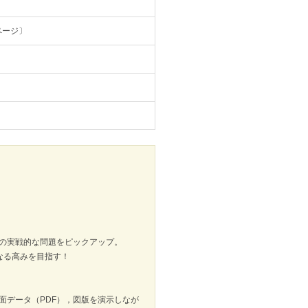
ページ〕
の実戦的な問題をピックアップ。
なる高みを目指す！
紙面データ（PDF），図版を演示しなが