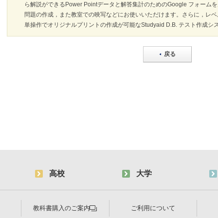
ら解説ができるPower Pointデータと解答集計のためのGoogle フォ
問題の作成，また教室での映写などにお使いいただけます。さらに，レベ
単操作でオリジナルプリントの作成が可能なStudyaid D.B. テスト作
戻る
高校
大学
教科書購入のご案内
ご利用について