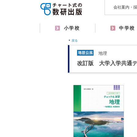
会社案内・
小学校
中学校
戻る
地理
改訂版 大学入学共通