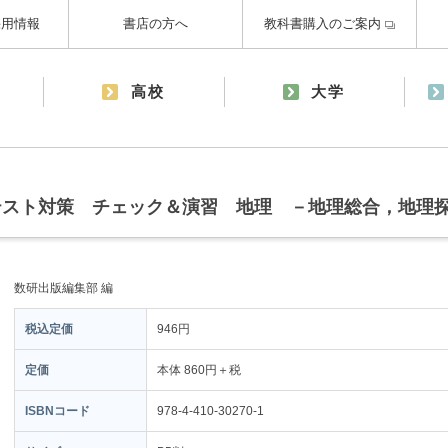
採用情報
書店の方へ
教科書購入のご案内
高校
大学
テスト対策 チェック＆演習 地理 －地理総合，地理
数研出版編集部 編
税込定価
946円
定価
本体 860円＋税
ISBNコード
978-4-410-30270-1