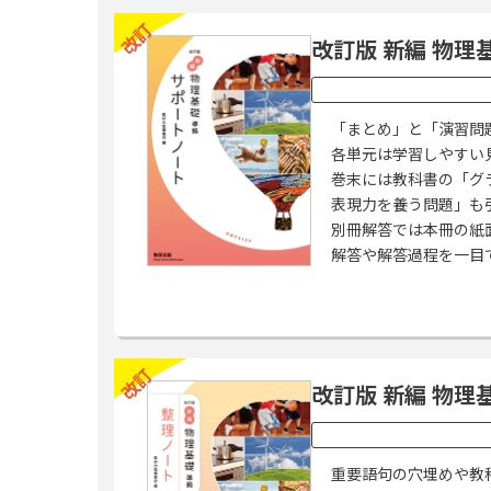
改訂
改訂版 新編 物理
「まとめ」と「演習問
各単元は学習しやすい
巻末には教科書の「グラ
表現力を養う問題」も
別冊解答では本冊の紙
解答や解答過程を一目
改訂
改訂版 新編 物理
重要語句の穴埋めや教