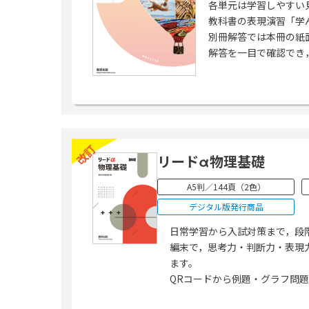
各単元は学習しやすい
教科書の表現演習「学
別冊解答では本冊の紙
解答を一目で確認でき
改訂
リードα物理基礎
A5判／144頁（2色）
デジタル版発行商品
日常学習から入試対策まで，段
編末で，思考力・判断力・表現
ます。
QRコードから例題・グラフ問