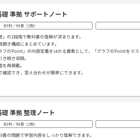
基礎 準拠 サポートノート
B5判／96頁（2色）
題」の2段階で教科書の理解が深まります。
見開き構成にまとめています。
フのPoint」の内容定着をはかる要素として，「グラフのPointを
引き続き収録。
面を再掲載。
で確認でき，答え合わせが簡単にできます。
基礎 準拠 整理ノート
B5判／96頁（2色）
科書の問題で学習内容をしっかり理解できます。