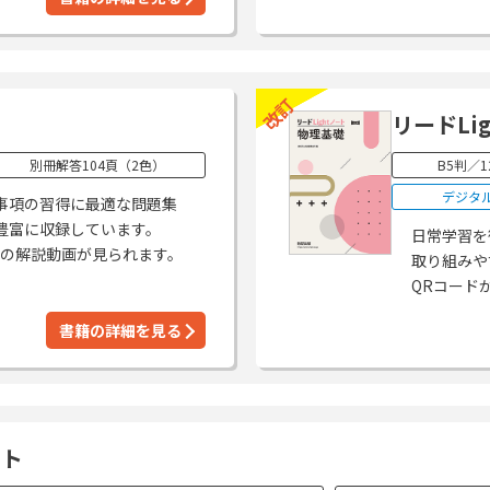
改訂
リードLi
別冊解答104頁（2色）
B5判／1
デジタ
事項の習得に最適な問題集
豊富に収録しています。
日常学習を
題の解説動画が見られます。
取り組みや
QRコード
書籍の詳細を見る
ート