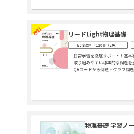
改訂
リードLight物理基礎
B5変型判／120頁（2色）
日常学習を徹底サポート！基本
取り組みやすい標準的な問題を
QRコードから例題・グラフ問
物理基礎 学習ノ