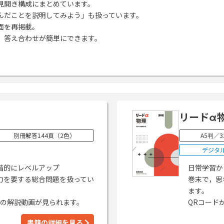
見開き構成にまとめています。
んだことを説明してみよう」も扱っています。
面を再掲載。
，答え合わせが簡単にできます。
リードα
別冊解答144頁（2色）
A5判／3
デジタ
階的にレベルアップ
日常学習か
力を要する総合問題を扱ってい
巻末で，思
ます。
題の解説動画が見られます。
QRコード
書籍の詳細を見る