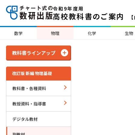
令和9年度用
高校教科書のご案内
【
数学
物理
化学
生物
教科書ラインアップ
改訂版 新編 物理基礎
教科書・各種資料
教授資料・指導書
デジタル教材
副教材