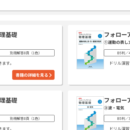
理基礎
フォロー
①運動の表し
別冊解答8頁（1色）
B5判／
きます。
ドリル演習
書籍の詳細を見る
理基礎
フォロー
③波・電気
別冊解答8頁（1色）
B5判／
きます。
ドリル演習