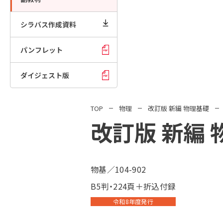
シラバス作成資料
パンフレット
ダイジェスト版
TOP
物理
改訂版 新編 物理基礎
改訂版 新編 
物基／104-902
B5判・224頁＋折込付録
令和8年度発行