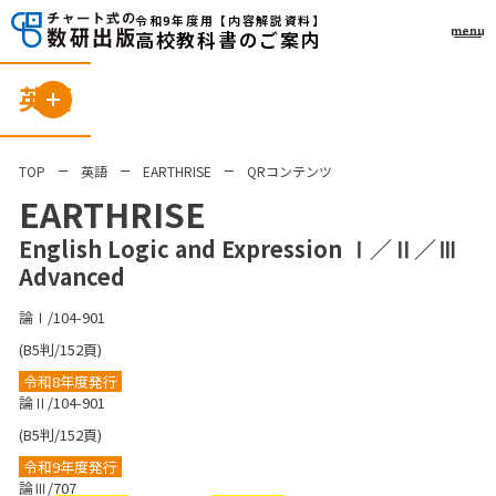
令和9年度用
【内容解説資料】
menu
高校教科書のご案内
英語
TOP
英語
EARTHRISE
QRコンテンツ
EARTHRISE
English Logic and Expression Ⅰ／Ⅱ／Ⅲ
Advanced
論Ⅰ/104-901
(B5判/152頁)
令和8年度発行
論Ⅱ/104-901
(B5判/152頁)
令和9年度発行
論Ⅲ/707