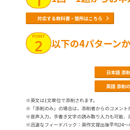
1
対応する教科書・箇所はこちら
POINT
2
以下の4パターン
日本語 添
英語 添削
※
英文は1文単位で添削されます。
※
「添削のみ」の場合は，添削者からのコメント
※
音声入力，手書き文字の読み取り入力も可能．
※
迅速なフィードバック：英作文提出後平均24～