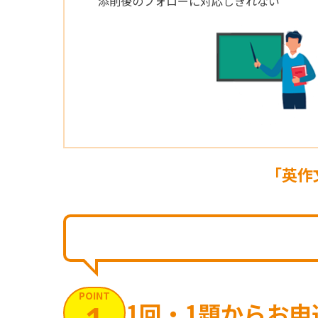
添削後のフォローに対応しきれない
「英作
POINT
1回・1題からお