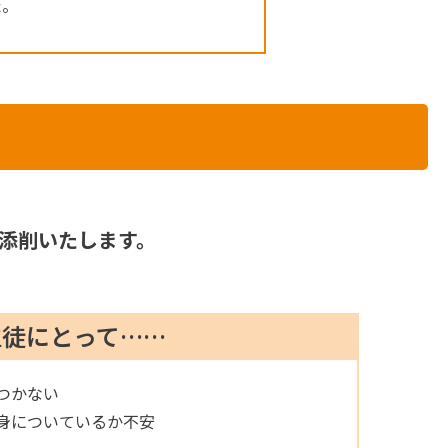
た。
添削いたします。
生徒にとって……
つかない
身についているか不安