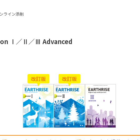
ンライン添削
ession Ⅰ／Ⅱ／Ⅲ Advanced
改訂版
改訂版