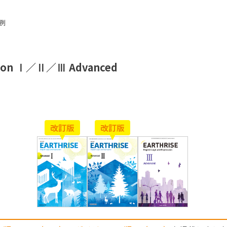
例
ession Ⅰ／Ⅱ／Ⅲ Advanced
改訂版
改訂版