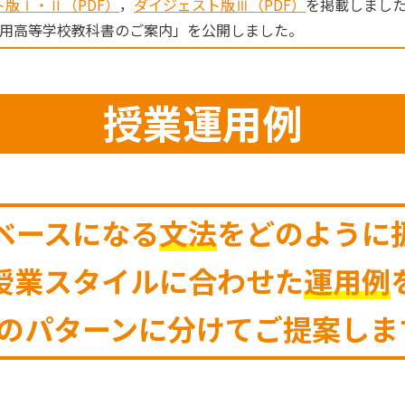
版Ⅰ・Ⅱ（PDF）
，
ダイジェスト版Ⅲ（PDF）
を掲載しまし
度用高等学校教科書のご案内」を公開しました。
授業運用例
ベースになる
文法
をどのように
授業スタイルに合わせた
運用例
つのパターンに分けてご提案しま