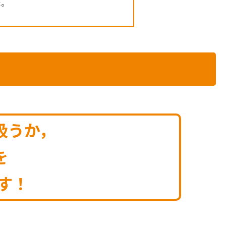
た。
扱うか，
を
す！