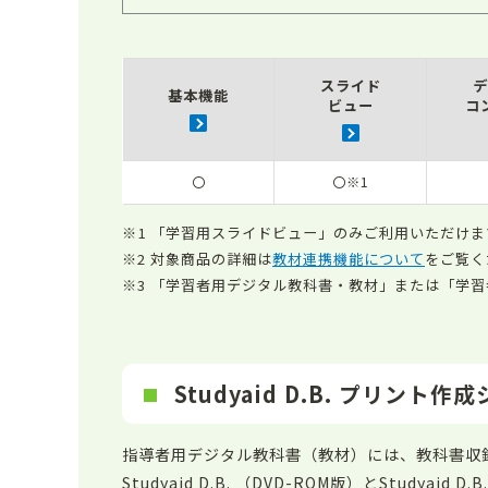
スライド
デ
基本機能
ビュー
コ
〇
〇※1
「学習用スライドビュー」のみご利用いただけま
対象商品の詳細は
教材連携機能について
をご覧く
「学習者用デジタル教科書・教材」または「学習
Studyaid D.B. プリン
指導者用デジタル教科書（教材）には、教科書収録問題デ
Studyaid D.B. （DVD-ROM版）とStudya