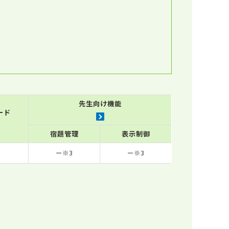
先生向け機能
ード
宿題管理
表示制御
ー※3
ー※3