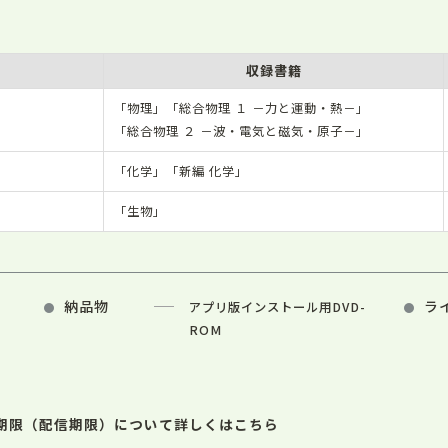
収録書籍
「物理」「総合物理 １ －力と運動・熱－」
「総合物理 ２ －波・電気と磁気・原子－」
「化学」「新編 化学」
「生物」
納品物
ラ
アプリ版インストール用DVD-
ROM
期限（配信期限）について詳しくはこちら