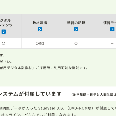
ジタル
教材連携
学習の記録
演習モ
ンテンツ
〇
〇※2
〇
ー
す。
ださい。
者用デジタル副教材」ご採用時に利用可能な機能です。
ト作成システムが付属しています
（地学基礎・科学と人間生活
ータが入った Studyaid D.B. （DVD-ROM版）が付属し
id D.B. オンライン、どちらでもご利用になれます。