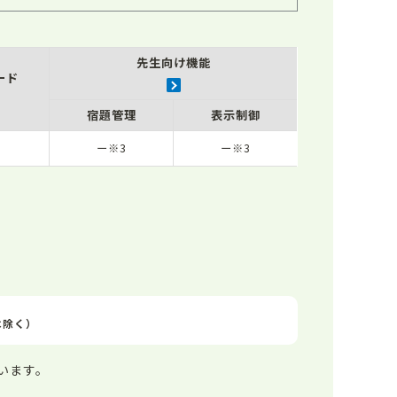
先生向け機能
ード
宿題管理
表示制御
ー※3
ー※3
は除く）
ています。