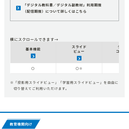
「デジタル教科書／デジタル副教材」利用期限
（配信期限）について詳しくはこちら
スライド
デジタ
基本機能
ビュー
コンテ
〇
〇※
〇
「投影用スライドビュー」「学習用スライドビュー」を自由に
切り替えてご利用いただけます。
教育機関向け