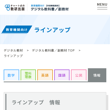
MENU
ラインアップ
教育機関向け
デジタル教材
デジタル教科書／副教材 TOP
ラインアップ
理科
数学
英語
国語
公民
情報
理数
ラインアップ 情報