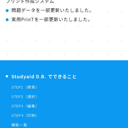
プリント作成システム
問題データを一部更新いたしました。
実用PrinTを一部更新いたしました。
Studyaid D.B. でできること
STEP1（検索）
STEP2（選択）
STEP3（編集）
STEP4（印刷）
機能一覧