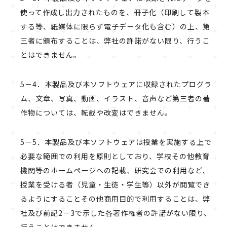
使って作成し出力されたものを、冊子化（印刷して製本
する等、紙媒体に限らず電子データ化も含む）の上、第
三者に頒布することは、弊社の許諾がない限り、行うこ
とはできません。
5－4．本製品及び本ソフトウェアに収録されたプログラ
ム、文章、写真、動画、イラスト、音声など第三者の著
作物については、転載や改変はできません。
5－5．本製品及び本ソフトウェアは授業を実施する上で
必要な範囲での利用を原則としており、学校その他教育
機関等のホームページへの記載、研究会での利用など、
授業を受ける者（児童・生徒・学生等）以外が閲覧でき
るようにすることその他商用目的で利用することは、弊
社及び前記2－3で示した各著作権者の許諾がない限り、