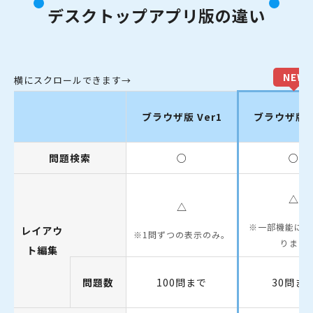
デスクトップアプリ版の違い
ブラウザ版 Ver1
ブラウザ版 V
問題検索
○
○
△
△
一部機能に制
レイアウ
1問ずつの表示のみ。
ります
ト編集
問題数
100問まで
30問ま