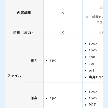
△
内容編集
×
一部機能に制
ります
印刷（出力）
×
○
spox
spov
spo
開く
spo
spr
prt
ファイル
実用PrinT
spox
保存
spo
spov
PDF