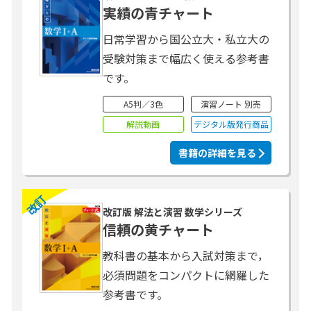
実績の青チャート
日常学習から国公立大・私立大の
受験対策まで幅広く使える参考書
です。
A5判／3色
演習ノート 別売
解説動画
デジタル版発行商品
書籍の詳細を見る
改訂
改訂版 解法と演習 数学シリーズ
信頼の黄チャート
教科書の基本から入試対策まで，
必須問題をコンパクトに網羅した
参考書です。