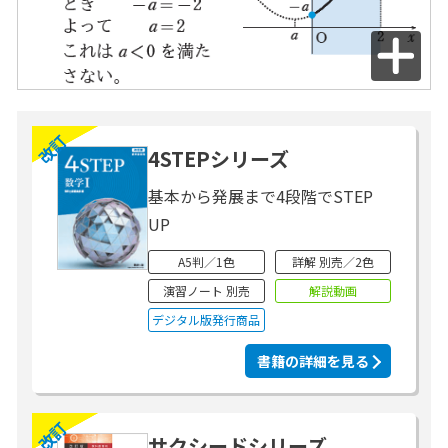
改訂
4STEPシリーズ
基本から発展まで4段階でSTEP
UP
A5判／1色
詳解 別売／2色
演習ノート 別売
解説動画
デジタル版発行商品
書籍の詳細を見る
改訂
サクシードシリーズ