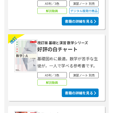
A5判／3色
演習ノート 別売
解説動画
デジタル版発行商品
書籍の詳細を見る
改訂
改訂版 基礎と演習 数学シリーズ
好評の白チャート
基礎固めに最適。数学が苦手な生
徒が，一人で学べる参考書です。
A5判／3色
演習ノート 別売
解説動画
書籍の詳細を見る