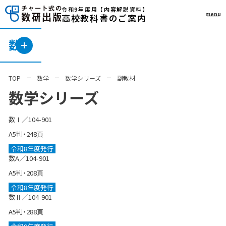
令和9年度用
【内容解説資料】
menu
高校教科書のご案内
数学
TOP
数学
数学シリーズ
副教材
数学シリーズ
数Ⅰ／104-901
A5判・248頁
令和8年度発行
数A／104-901
A5判・208頁
令和8年度発行
数Ⅱ／104-901
A5判・288頁