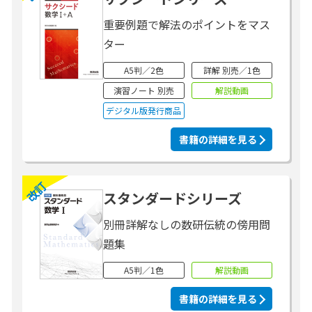
重要例題で解法のポイントをマス
ター
A5判／2色
詳解 別売／1色
演習ノート 別売
解説動画
デジタル版発行商品
書籍の詳細を見る
改訂
スタンダードシリーズ
別冊詳解なしの数研伝統の傍用問
題集
A5判／1色
解説動画
書籍の詳細を見る