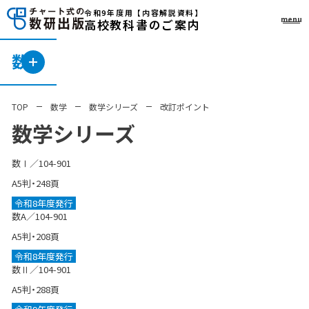
令和9年度用
【内容解説資料】
menu
高校教科書のご案内
数学
TOP
数学
数学シリーズ
改訂ポイント
数学シリーズ
数Ⅰ／104-901
A5判・248頁
令和8年度発行
数A／104-901
A5判・208頁
令和8年度発行
数Ⅱ／104-901
A5判・288頁