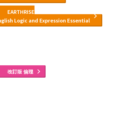
EARTHRISE
glish Logic and Expression Essential
改訂版 倫理