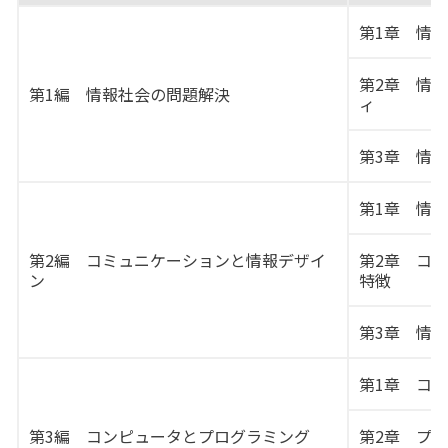
第1章 情
第2章 情
第1編 情報社会の問題解決
ィ
第3章 情
第1章 情
第2編 コミュニケーションと情報デザイ
第2章 コ
ン
特徴
第3章 情
第1章 コ
第3編 コンピュータとプログラミング
第2章 プ