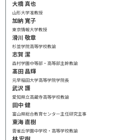
大橋 真也
山形大学准教授
加納 寛子
東京情報大学教授
滑川 敬章
杉並学院高等学校教諭
志賀 潔
森村学園中等部・高等部主幹教諭
髙田 昌輝
元早稲田大学高等学院学院長
武沢 護
愛知県立高蔵寺高等学校教諭
田中 健
富山県総合教育センター主任研究主事
東海 直樹
雲雀丘学園中学校・高等学校教諭
林 宏樹