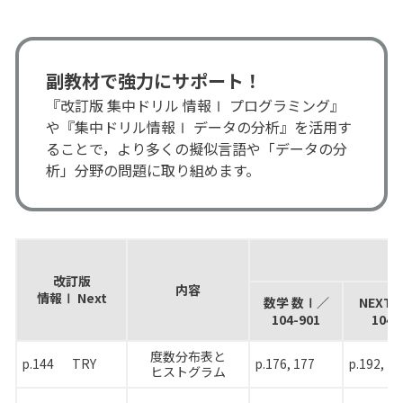
副教材で強力にサポート！
『改訂版 集中ドリル 情報Ⅰ プログラミング』
や『集中ドリル情報Ⅰ データの分析』を活用す
ることで，より多くの擬似言語や「データの分
析」分野の問題に取り組めます。
改訂版
内容
情報Ⅰ Next
数学 数
Ⅰ
／
NEXT 
104-901
104-
度数分布表と
p.144
TRY
p.176, 177
p.192, 19
ヒストグラム