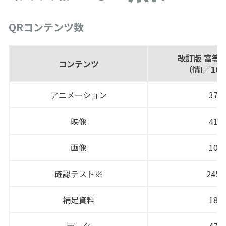
QRコンテンツ数
改訂版 高等学
コンテンツ
（情I／104
アニメーション
37点
映像
41点
画像
10点
確認テスト※
245
補足資料
18点
データ
47点