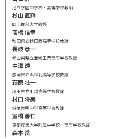
足立学園中学校・高等学校教諭
杉山 直輝
岡山理科大学教授
髙橋 信幸
秋田県立秋田西高等学校教諭
長岐 孝一
元山梨県立韮崎工業高等学校教頭
中澤 透
静岡県立浜松北高等学校教諭
萩原 壮一
埼玉県立川越高等学校教諭
村口 将美
淑徳巣鴨中学高等学校教諭
室橋 善仁
京都産業大学附属中学校・高等学校教諭
森本 岳