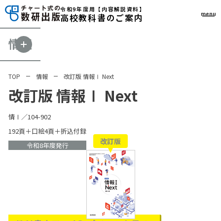
令和9年度用
【内容解説資料】
menu
高校教科書のご案内
情報
TOP
情報
改訂版 情報Ⅰ Next
改訂版 情報Ⅰ Next
情Ⅰ／104-902
192頁＋口絵4頁＋折込付録
改訂版
令和8年度発行