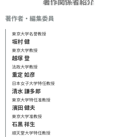
著作関係者紹介
著作者・編集委員
東京大学名誉教授
坂村 健
東京大学教授
越塚 登
法政大学教授
重定 如彦
日本女子大学特任教授
清水 謙多郎
東京大学特任准教授
濱田 健夫
東京大学准教授
石黒 祥生
順天堂大学特任教授