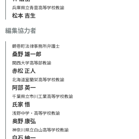
兵庫県立青雲高等学校教諭
松本 吉生
編集協力者
鶴巻町法律事務所弁護士
桑野 雄一郎
関西大学高等部教諭
赤松 正人
北海道室蘭栄高等学校教諭
阿部 英一
千葉県立市川工業高等学校教諭
氏家 悟
浅野中学・高等学校教諭
奥野 康弘
神奈川県立白山高等学校教諭
白石 紳一