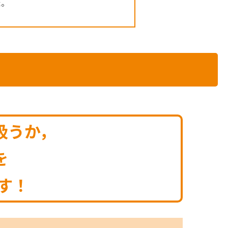
た。
扱うか，
を
す！