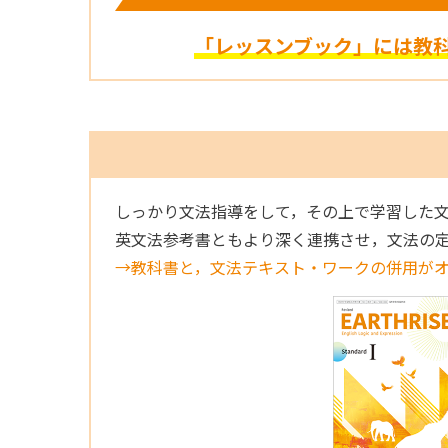
「レッスンブック」には教
しっかり文法指導をして，その上で学習した
英文法参考書ともより深く連携させ，文法の
→教科書と，文法テキスト・ワークの併用が