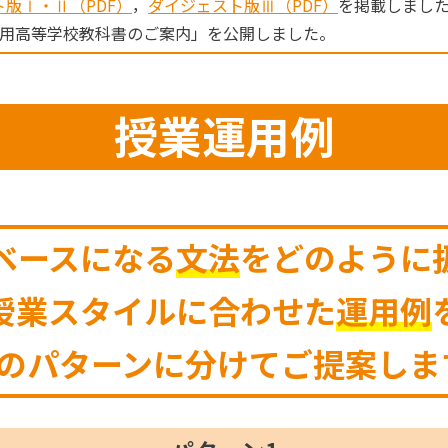
版Ⅰ・Ⅱ（PDF）
，
ダイジェスト版Ⅲ（PDF）
を掲載しまし
度用高等学校教科書のご案内」を公開しました。
授業運用例
ベースになる
文法
をどのように
授業スタイルに合わせた
運用例
つのパターンに分けてご提案しま