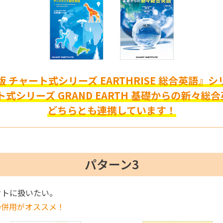
 チャート式シリーズ EARTHRISE 総合英語』
ト式シリーズ GRAND EARTH 基礎からの新々総
どちらとも連携しています！
パターン3
クトに扱いたい。
の併用がオススメ！