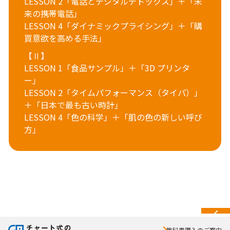
LESSON 2「電話とデジタルデトックス」＋「未
来の携帯電話」
LESSON 4「ダイナミックプライシング」＋「購
買意欲を高める手法」
【Ⅱ】
LESSON 1「食品サンプル」＋「3D プリンタ
ー」
LESSON 2「タイムパフォーマンス（タイパ）」
＋「日本で最も古い時計」
LESSON 4「色の科学」＋「肌の色の新しい呼び
方」
教科書購入のご案内