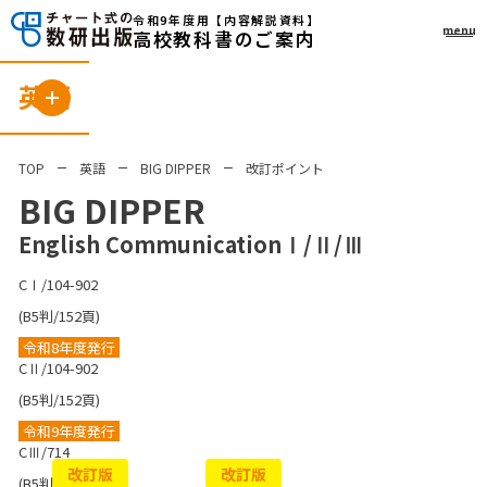
令和9年度用
【内容解説資料】
menu
高校教科書のご案内
英語
TOP
英語
BIG DIPPER
改訂ポイント
BIG DIPPER
English CommunicationⅠ/Ⅱ/Ⅲ
CⅠ/104-902
(B5判/152頁)
令和8年度発行
CⅡ/104-902
(B5判/152頁)
令和9年度発行
CⅢ/714
改訂版
改訂版
(B5判/128頁)