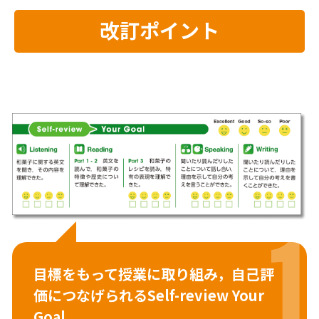
改訂ポイント
目標をもって授業に取り組み，
自己評
価につなげられる
Self-review Your
Goal