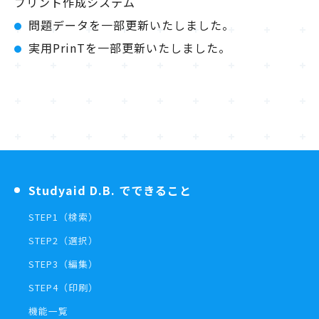
プリント作成システム
問題データを一部更新いたしました。
実用PrinTを一部更新いたしました。
Studyaid D.B. でできること
STEP1（検索）
STEP2（選択）
STEP3（編集）
STEP4（印刷）
機能一覧