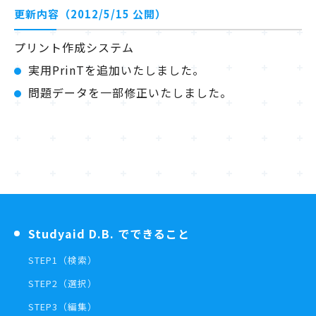
更新内容（2012/5/15 公開）
プリント作成システム
実用PrinTを追加いたしました。
問題データを一部修正いたしました。
Studyaid D.B. でできること
STEP1（検索）
STEP2（選択）
STEP3（編集）