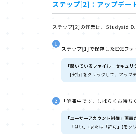
ステップ[2]：アップデー
ステップ[2]の作業は、Studyai
1
ステップ[1]で保存したEXE
「開いているファイル―セキュリ
[実行]をクリックして、アップ
「解凍中です。しばらくお待ち
2
「ユーザーアカウント制御」画面
「はい」(または「許可」)をク