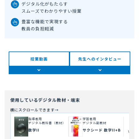
デジタル化がもたらす
スムーズでわかりやすい授業
豊富な機能で実現する
教員の負担軽減
授業動画
先生へのインタビュー
使用しているデジタル教材・端末
指導者用
学習者用
デジタル教科書（教材）
デジタル副教材
数学II
サクシード 数学II+B
Wind