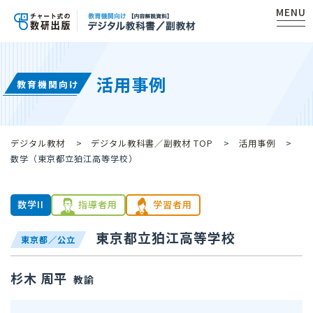
MENU
活用事例
教育機関向け
デジタル教材
デジタル教科書／副教材 TOP
活用事例
数学（東京都立狛江高等学校）
数学II
指導者用
学習者用
東京都立狛江高等学校
東京都／公立
杉木 周平
教諭