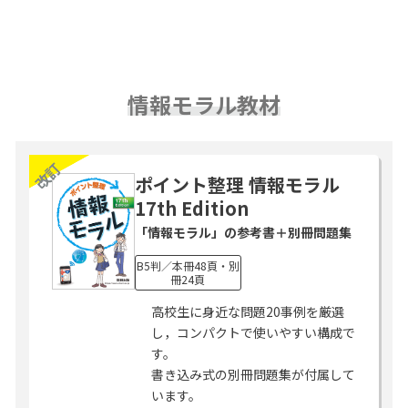
情報モラル教材
改訂
ポイント整理 情報モラル
17th Edition
「情報モラル」の参考書＋別冊問題集
B5判／本冊48頁・別
冊24頁
高校生に身近な問題20事例を厳選
し，コンパクトで使いやすい構成で
す。
書き込み式の別冊問題集が付属して
います。