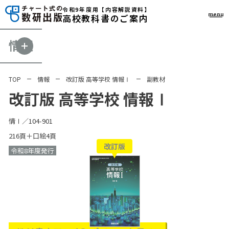
令和9年度用
【内容解説資料】
menu
高校教科書のご案内
情報
TOP
情報
改訂版 高等学校 情報Ⅰ
副教材
改訂版 高等学校 情報Ⅰ
情Ⅰ／104-901
216頁＋口絵4頁
改訂版
令和8年度発行