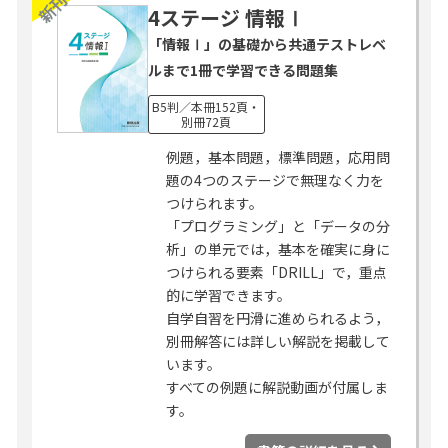
新刊
4ステージ 情報Ⅰ
「情報Ⅰ」の基礎から共通テストレベ
ルまで1冊で学習できる問題集
B5判／本冊152頁・
別冊72頁
例題，基本問題，標準問題，応用問
題の4つのステージで無理なく力を
つけられます。
「プログラミング」と「データの分
析」の単元では，基本を確実に身に
つけられる要素「DRILL」で，重点
的に学習できます。
自学自習を円滑に進められるよう，
別冊解答には詳しい解説を掲載して
います。
すべての例題に解説動画が付属しま
す。