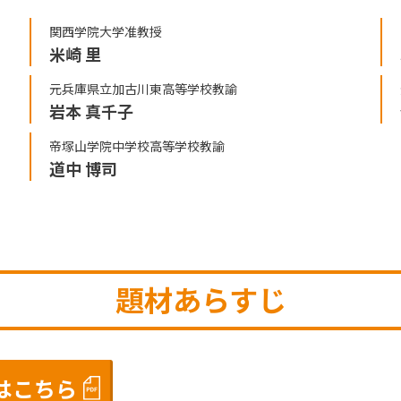
関西学院大学准教授
米崎 里
元兵庫県立加古川東高等学校教諭
岩本 真千子
帝塚山学院中学校高等学校教諭
道中 博司
題材あらすじ
はこちら