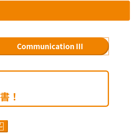
Communication III
書！