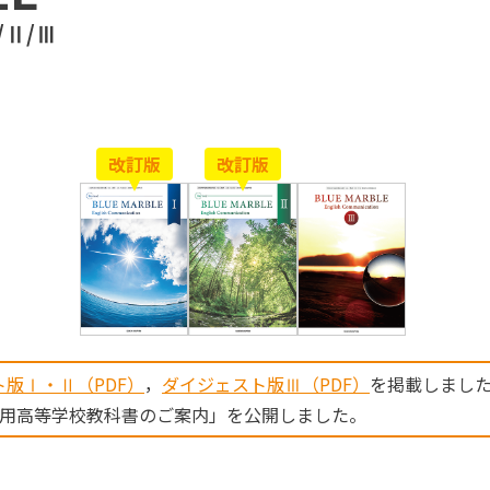
Ⅰ/Ⅱ/Ⅲ
改訂版
改訂版
版Ⅰ・Ⅱ（PDF）
，
ダイジェスト版Ⅲ（PDF）
を掲載しまし
度用高等学校教科書のご案内」を公開しました。