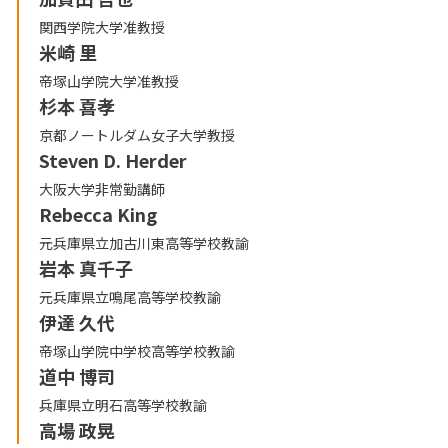
関西学院大学准教授
米崎 里
帝塚山学院大学准教授
杉本 喜孝
京都ノートルダム女子大学教授
Steven D. Herder
大阪大学非常勤講師
Rebecca King
元兵庫県立加古川東高等学校教諭
岩本 真千子
元兵庫県立鳴尾高等学校教諭
伊達 久代
帝塚山学院中学校高等学校教諭
道中 博司
兵庫県立明石高等学校教諭
高場 政晃