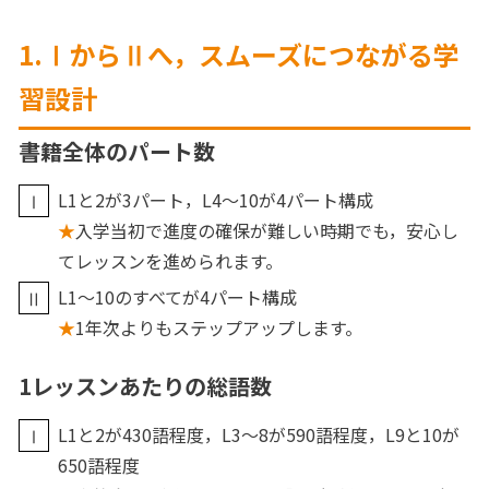
1.ⅠからⅡへ，スムーズにつながる学
習設計
書籍全体のパート数
L1と2が3パート，L4～10が4パート構成
★
入学当初で進度の確保が難しい時期でも，安心し
てレッスンを進められます。
L1～10のすべてが4パート構成
★
1年次よりもステップアップします。
1レッスンあたりの総語数
L1と2が430語程度，L3～8が590語程度，L9と10が
650語程度