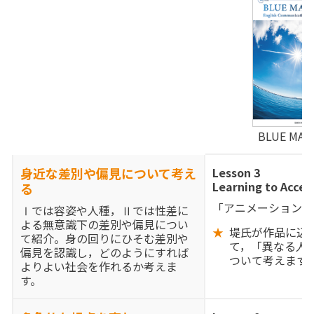
BLUE MAR
身近な差別や偏見について考え
Lesson 3
Learning to Accep
る
「アニメーション監
Ⅰでは容姿や人種，Ⅱでは性差に
よる無意識下の差別や偏見につい
堤氏が作品に込
て紹介。身の回りにひそむ差別や
て，「異なる人
偏見を認識し，どのようにすれば
ついて考えます
よりよい社会を作れるか考えま
す。