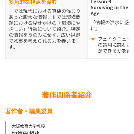
多角的な視点を育む
Lesson 9
Surviving in the 
Ⅰでは現代における真偽の混じり
Age
あった膨大な情報，Ⅱでは環境問
「情報の洪水に惑わ
題における見せかけの「環境にや
に」
さしい」行動について紹介。特定
の情報をうのみにせず，広い視野
フェイクニュー
で物事を考えられる力を養いま
の誤用に惑わさ
す。
ができるかを紹
著作関係者紹介
著作者・編集委員
大阪教育大学教授
加賀田 哲也