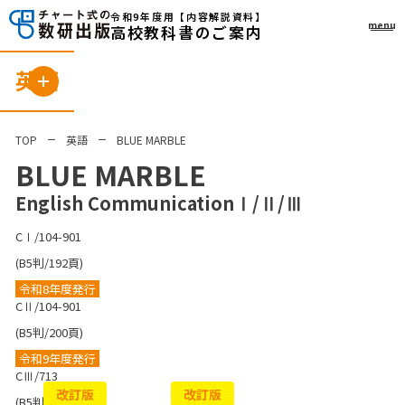
令和9年度用
【内容解説資料】
menu
高校教科書のご案内
英語
TOP
英語
BLUE MARBLE
BLUE MARBLE
English CommunicationⅠ/Ⅱ/Ⅲ
CⅠ/104-901
(B5判/192頁)
令和8年度発行
CⅡ/104-901
(B5判/200頁)
令和9年度発行
CⅢ/713
改訂版
改訂版
(B5判/144頁)