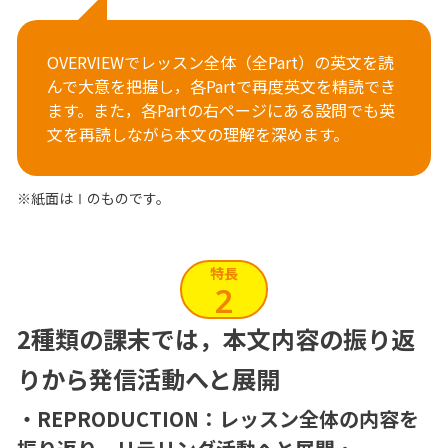
OVERVIEWでレッスン全体（全Part）の英文を読
んで大意を把握し，各Partで再度英文を精読でき
ます。また，各Partの右ページにある設問でも英
文を再読しながら本文の理解を深めます。
※紙面はⅠのものです。
特長
2
2種類の課末では，
本文内容の振り返
りから発信活動へと展開
・REPRODUCTION：レッスン全体の内容を