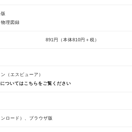
ル版
ス物理図録
891円
（本体810円＋税）
ョン（エスビューア）
アについてはこちらをご覧ください
ウンロード）、ブラウザ版