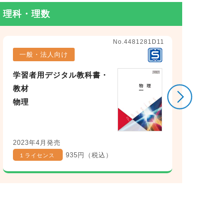
理科・理数
理科
No.4481281D11
一般・法人向け
学習者用デジタル教科書・
学
教材
教
物理
総
20
2023年4月発売
935円（税込）
１ライセンス