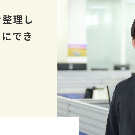
で整理し
々にでき