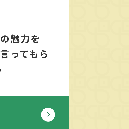
材の魅力を
言ってもら
い。