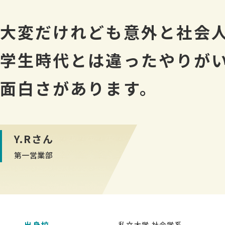
大変だけれども意外と社会
学生時代とは違ったやりが
面白さがあります。
Y.Rさん
第一営業部
出身校
私立大学 社会学系